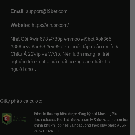
Email:
support@i9bet.com
Website:
https://eth.br.com/
Nhà Cái #win678 #
789p
#
mmoo
#
i9bet
#
ok365
#
888new
#
ao88
#
ev99
đều thuộc tập đoàn uy tín #1
Châu Á 22Vip và WVip. Nên luôn mang lại trải
nghiệm tối ưu nhất và chất lượng cao nhất cho
người chơi.
Giấy phép cá cược:
i9bet là thương hiệu được đăng ký bởi MockingBird
Technologies Pte. Ltd. được quản lý & được cấp phép bởi
chính phủPhilippines và hoạt động theo giấy phép ALSI-
202410026-FI1