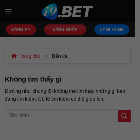
Bỏ
qua
nội
dung
ĐĂNG KÝ
ĐĂNG NHẬP
UY88 +188K
»
Trang chủ
Bắn cá
Không tìm thấy gì
Dường như chúng tôi không thể tìm thấy những gì bạn
đang tìm kiếm. Có lẽ tìm kiếm có thể giúp ích.