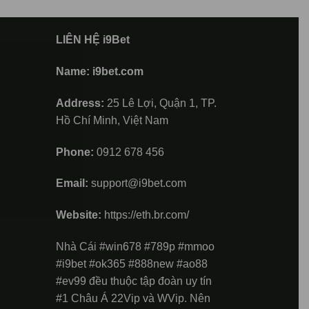
LIÊN HỆ i9Bet
Name:
i9bet.com
Address:
25 Lê Lợi, Quận 1, TP.
Hồ Chí Minh, Việt Nam
Phone:
0912 678 456
Email:
support@i9bet.com
Website:
https://eth.br.com/
Nhà Cái #win678 #
789p
#
mmoo
#
i9bet
#
ok365
#
888new
#
ao88
#
ev99
đều thuộc tập đoàn uy tín
#1 Châu Á 22Vip và WVip. Nên