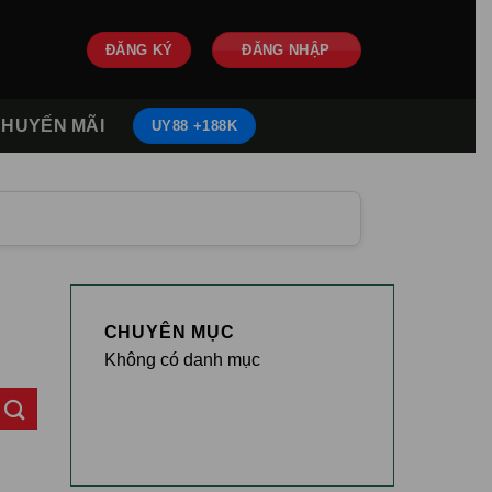
ĐĂNG KÝ
ĐĂNG NHẬP
HUYẾN MÃI
UY88 +188K
CHUYÊN MỤC
Không có danh mục