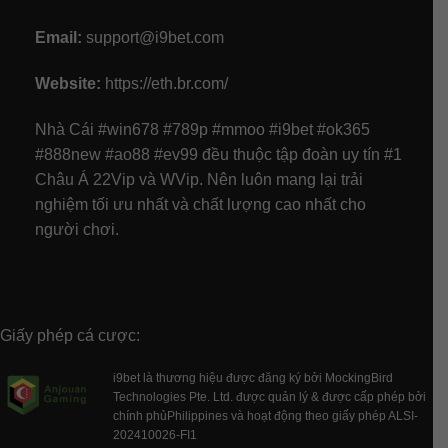
Email:
support@i9bet.com
Website:
https://eth.br.com/
Nhà Cái #win678 #
789p
#
mmoo
#
i9bet
#
ok365
#
888new
#
ao88
#
ev99
đều thuộc tập đoàn uy tín #1
Châu Á 22Vip và WVip. Nên luôn mang lại trải
nghiệm tối ưu nhất và chất lượng cao nhất cho
người chơi.
Giấy phép cá cược:
i9bet là thương hiệu được đăng ký bởi MockingBird
Technologies Pte. Ltd. được quản lý & được cấp phép bởi
chính phủPhilippines và hoạt động theo giấy phép ALSI-
202410026-FI1