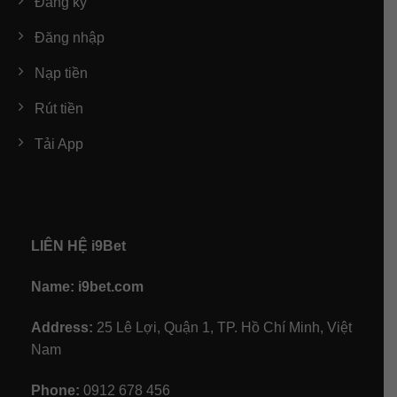
Đăng ký
Đăng nhập
Nạp tiền
Rút tiền
Tải App
LIÊN HỆ i9Bet
Name:
i9bet.com
Address:
25 Lê Lợi, Quận 1, TP. Hồ Chí Minh, Việt
Nam
Phone:
0912 678 456