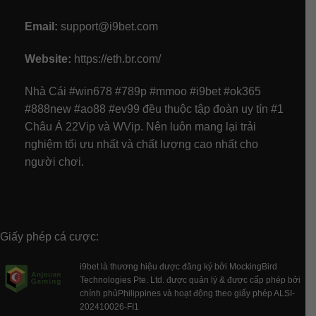
Email:
support@i9bet.com
Website:
https://eth.br.com/
Nhà Cái #win678 #
789p
#
mmoo
#
i9bet
#
ok365
#
888new
#
ao88
#
ev99
đều thuộc tập đoàn uy tín #1
Châu Á 22Vip và WVip. Nên luôn mang lại trải
nghiệm tối ưu nhất và chất lượng cao nhất cho
người chơi.
Giấy phép cá cược:
i9bet là thương hiệu được đăng ký bởi MockingBird
Technologies Pte. Ltd. được quản lý & được cấp phép bởi
chính phủPhilippines và hoạt động theo giấy phép ALSI-
202410026-FI1