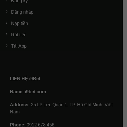
Đăng ký
Đăng nhập
Nạp tiền
Rút tiền
Tải App
LIÊN HỆ i9Bet
Name:
i9bet.com
Address:
25 Lê Lợi, Quận 1, TP. Hồ Chí Minh, Việt
Nam
Phone:
0912 678 456